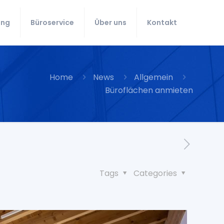
ung
Büroservice
Über uns
Kontakt
Home
News
Allgemein
Büroflächen anmieten
Tags
Categories